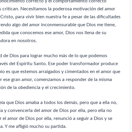
conocimiento correcto y el comportamiento correcto
os critican. Necesitamos la poderosa motivación del amor
isto, para vivir bien nuestra fe a pesar de las dificultades
rendo algo del amor inconmensurable que Dios me tiene,
edida que conocemos ese amor, Dios nos llena de su
adora en nosotros.
ad de Dios para lograr mucho más de lo que podemos
avés del Espíritu Santo. Ese poder transformador produce
mbio es que estemos arraigados y cimentados en el amor que
 ese gran amor, comenzamos a responder de la misma
n de la obediencia y el crecimiento.
ía que Dios amaba a todos los demás, pero que a ella no,
la y convencerla del amor de Dios por ella, pero ella no
 el amor de Dios por ella, renunció a seguir a Dios y se
ba. Y me afligió mucho su partida.