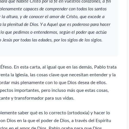
para que habite Cristo por la fe en vuestros corazones, a fin
s plenamente capaces de comprender con todos los santos
y la altura, y de conocer el amor de Cristo, que excede a
a la plenitud de Dios. Y a Aquel que es poderoso para hacer
lo que pedimos o entendemos, según el poder que actúa
o Jesús por todas las edades, por los siglos de los siglos.
Éfeso. En esta carta, al igual que en las demás, Pablo trata
enta la Iglesia, las cosas clave que necesitan entender y la
rdar más plenamente con lo que Dios desea de ellos.
pectos importantes, pero incluso más que estas cosas,
ante y transformador para sus vidas.
lemente saber qué es lo correcto (ortodoxia) y hacer lo
con Dios en la que el poder de Dios, a través del Espíritu
arlos en el amor de Dios. Pablo oraba para que Dios