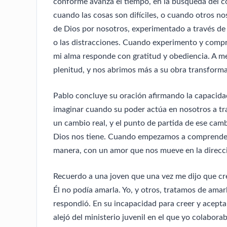
conforme avanza el tiempo, en la búsqueda del 
cuando las cosas son difíciles, o cuando otros n
de Dios por nosotros, experimentado a través de Cr
o las distracciones. Cuando experimento y comp
mi alma responde con gratitud y obediencia. A m
plenitud, y nos abrimos más a su obra transform
Pablo concluye su oración afirmando la capacid
imaginar cuando su poder actúa en nosotros a tr
un cambio real, y el punto de partida de ese ca
Dios nos tiene. Cuando empezamos a comprender
manera, con un amor que nos mueve en la direcció
Recuerdo a una joven que una vez me dijo que cre
Él no podía amarla. Yo, y otros, tratamos de amar
respondió. En su incapacidad para creer y aceptar
alejó del ministerio juvenil en el que yo colabora