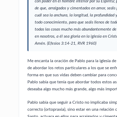
con poder en el hombre interior por su Espíritu; 
de que, arraigados y cimentados en amor, seái
cuál sea la anchura, la longitud, la profundidad 
todo conocimiento, para que seáis llenos de tod
todas las cosas mucho más abundantemente de 
en nosotros, a él sea gloria en la iglesia en Crist
Amén. (Efesios 3:14-21, RVR 1960)
Me encanta la oración de Pablo para la iglesia de 
de abordar los retos particulares a los que se enfr
forma en que sus vidas deben cambiar para conco
Pablo sabía que tenía que abordar todos estos as
deseaba algo mucho más grande, algo más import
Pablo sabía que seguir a Cristo no implicaba simp
correcto (ortopraxia), sino estar en una relación 
Santo, actuara en ellos para arraigarlos y ciment