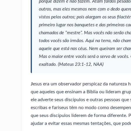
porque dizem e não fazem. Atam fardos pesados,
outros, mas eles mesmos nem com o dedo quere
vistos pelos outros; pois alargam os seus filact
primeiro lugar nos banquetes e das primeiras ca
chamados de “mestre”. Mas vocês não serão cha
todos vocês são irmãos. Aqui na terra, não cha
aquele que está nos céus. Nem queiram ser cham
Mas o maior entre vocês será o servo de vocês
exaltado.
(Mateus 23:1-12, NAA)
J
esus era um observador perspicaz da natureza h
que aqueles que ensinam a Bíblia ou lideram gru
ele adverte seus discípulos e outras pessoas que
escribas e fariseus têm no modo como desempenh
que seus discípulos liderem de forma diferente. Pr
ajudar a evitar essas mesmas tentações, que pode