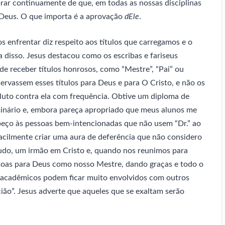
brar continuamente de que, em todas as nossas disciplinas
 Deus. O que importa é a aprovação
dEle
.
 enfrentar diz respeito aos títulos que carregamos e o
 disso. Jesus destacou como os escribas e fariseus
e receber títulos honrosos, como “Mestre”, “Pai” ou
servassem esses títulos para Deus e para O Cristo, e não os
luto contra ela com frequência. Obtive um diploma de
inário e, embora pareça apropriado que meus alunos me
peço às pessoas bem-intencionadas que não usem “Dr.” ao
acilmente criar uma aura de deferência que não considero
 tudo, um irmão em Cristo e, quando nos reunimos para
ssoas para Deus como nosso Mestre, dando graças e todo o
s acadêmicos podem ficar muito envolvidos com outros
cião”. Jesus adverte que aqueles que se exaltam serão