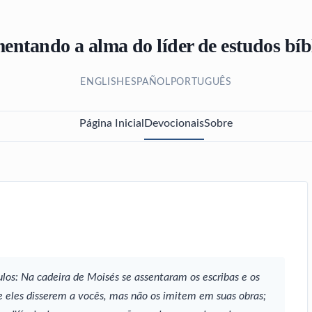
entando a alma do líder de estudos bíb
ENGLISH
ESPAÑOL
PORTUGUÊS
Página Inicial
Devocionais
Sobre
ulos: Na cadeira de Moisés se assentaram os escribas e os
e eles disserem a vocês, mas não os imitem em suas obras;