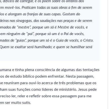
 difíceis de carregar, e os põem sobre os ombros dos
m movê-los. Praticam todas as suas obras a fim de serem
érios e alongam as franjas de suas capas. Gostam do
deiras nas sinagogas, das saudações nas praças e de serem
mados de “mestre”, porque um só é Mestre de vocês, e
mem ninguém de “pai”, porque só um é o Pai de vocês,
ados de “guias”, porque um só é o Guia de vocês, o Cristo.
. Quem se exaltar será humilhado; e quem se humilhar ser
umana e tinha plena consciência de algumas das tentações
pos de estudo bíblico podem enfrentar. Nesta passagem,
 se reuniram para ouvi-lo acerca de três problemas que os
am suas funções como líderes de ministério. Jesus pede
eciso ler, reler e refletir sobre essa passagem para me
m ser muito sutis.