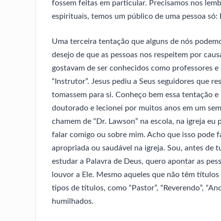
fossem feitas em particular. Precisamos nos lem
espirituais, temos um público de uma pessoa só:
Uma terceira tentação que alguns de nós podemos
desejo de que as pessoas nos respeitem por causa
gostavam de ser conhecidos como professores e d
“Instrutor”. Jesus pediu a Seus seguidores que re
tomassem para si. Conheço bem essa tentação e 
doutorado e lecionei por muitos anos em um sem
chamem de “Dr. Lawson” na escola, na igreja eu 
falar comigo ou sobre mim. Acho que isso pode f
apropriada ou saudável na igreja. Sou, antes de
estudar a Palavra de Deus, quero apontar as pe
louvor a Ele. Mesmo aqueles que não têm título
tipos de títulos, como “Pastor”, “Reverendo”, “An
humilhados.